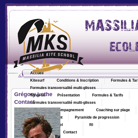
Accueil
Kitesurf
Conditions & Inscription
Formules & Tar
Formules transversalité multi-glisses
Grégory Lothe
WingFoil
Présentation
Formules & Tarifs
Contact
Formules transversalité multi-glisses
Coaching & Accompagnement
Coaching sur plage
Accompagnement
Pyramide de progression
Espace relationnel
RI
Partenaires
Contact