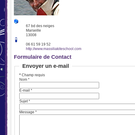
67 bd des neiges
Marseille
13008
06 61 59 19 52
http://www.massiliakiteschool.com
Formulaire de Contact
Envoyer un e-mail
*
Champ requis
Nom
*
E-mail
*
Sujet
*
Message
*